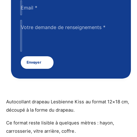
p
p
Email
*
s
s
t
t
i
i
c
Votre demande de renseignements
*
c
k
k
D
D
r
r
a
a
p
Envoyer
p
e
e
a
a
u
u
L
L
e
e
s
Autocollant drapeau Lesbienne Kiss au format 12×18 cm,
s
b
b
découpé à la forme du drapeau.
i
i
e
e
Ce format reste lisible à quelques mètres : hayon,
n
n
n
carrosserie, vitre arrière, coffre.
n
e