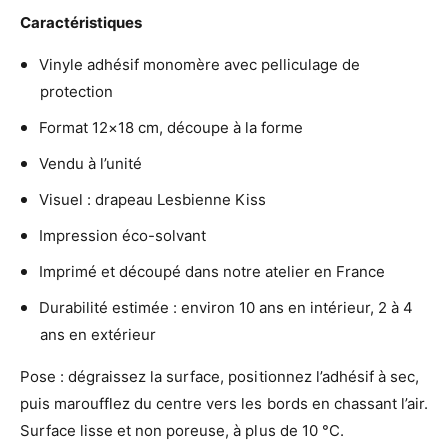
e
K
Caractéristiques
K
i
i
s
Vinyle adhésif monomère avec pelliculage de
s
s
protection
s
F
F
o
Format 12×18 cm, découpe à la forme
o
r
r
Vendu à l’unité
m
m
a
Visuel : drapeau Lesbienne Kiss
a
t
t
1
Impression éco-solvant
1
2
2
X
Imprimé et découpé dans notre atelier en France
X
1
1
Durabilité estimée : environ 10 ans en intérieur, 2 à 4
8
8
C
ans en extérieur
C
M
M
Pose : dégraissez la surface, positionnez l’adhésif à sec,
puis maroufflez du centre vers les bords en chassant l’air.
Surface lisse et non poreuse, à plus de 10 °C.